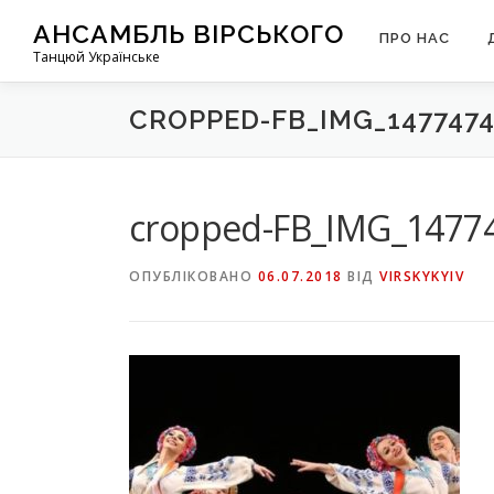
Перейти
АНСАМБЛЬ ВІРСЬКОГО
до
ПРО НАС
Танцюй Українське
вмісту
CROPPED-FB_IMG_1477474
cropped-FB_IMG_14774
ОПУБЛІКОВАНО
06.07.2018
ВІД
VIRSKYKYIV