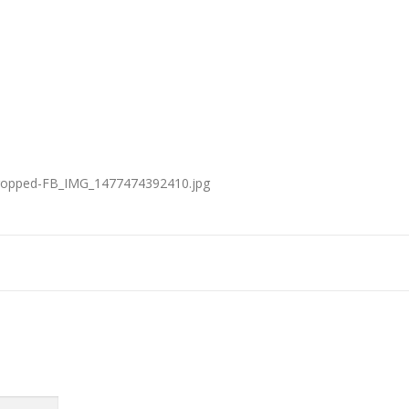
7/cropped-FB_IMG_1477474392410.jpg