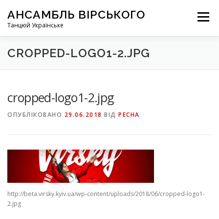
Перейти
АНСАМБЛЬ ВІРСЬКОГО
до
Меню
вмісту
Танцюй Українське
CROPPED-LOGO1-2.JPG
cropped-logo1-2.jpg
ОПУБЛІКОВАНО
29.06.2018
ВІД
PECHA
http://beta.virsky.kyiv.ua/wp-content/uploads/2018/06/cropped-logo1-
2.jpg