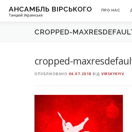
Перейти
АНСАМБЛЬ ВІРСЬКОГО
до
ПРО НАС
Танцюй Українське
вмісту
CROPPED-MAXRESDEFAULT
cropped-maxresdefault
ОПУБЛІКОВАНО
06.07.2018
ВІД
VIRSKYKYIV