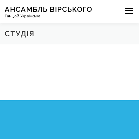
Перейти
АНСАМБЛЬ ВІРСЬКОГО
до
Меню
вмісту
Танцюй Українське
СТУДІЯ