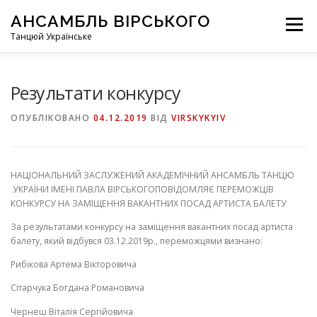
Перейти
АНСАМБЛЬ ВІРСЬКОГО
до
Меню
вмісту
Танцюй Українське
Результати конкурсу
ОПУБЛІКОВАНО
04.12.2019
ВІД
VIRSKYKYIV
НАЦІОНАЛЬНИЙ ЗАСЛУЖЕНИЙ АКАДЕМІЧНИЙ АНСАМБЛЬ ТАНЦЮ
УКРАЇНИ ІМЕНІ ПАВЛА ВІРСЬКОГО
ПОВІДОМЛ
ЯЄ
ПЕРЕМОЖЦІВ
КОНКУРСУ НА ЗАМІЩЕННЯ ВАКАНТНИХ ПОСАД АРТИСТА
БАЛЕТУ
За результат
ами
конкурсу на заміщення вакантних посад артиста
балету, який відбувся
03.12
.2019
р.
, переможцями
визнано
:
Риб
і
кова Артема Вікторовича
Сітарчука Богдана Романовича
Чернеш Віталія Сергійовича