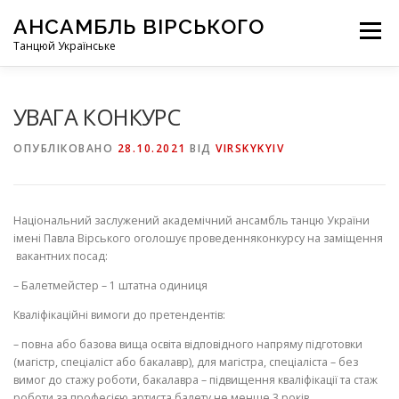
Перейти
АНСАМБЛЬ ВІРСЬКОГО
до
Меню
вмісту
Танцюй Українське
УВАГА КОНКУРС
ОПУБЛІКОВАНО
28.10.2021
ВІД
VIRSKYKYIV
Національний заслужений академічний ансамбль танцю України
імені Павла Вірського оголошує п
роведення
конкурсу на
заміщення
вакантних
посад:
–
Балетмейстер –
1 штатна одиниця
Кваліфікаційні вимоги до претендентів:
–
повна
або базова
вища освіта відповідного напряму підготовки
(магістр, спеціаліст
або бакалавр
)
, для магістра, спеціаліста – без
вимог
до стажу роботи
, бакалавра – підвищення кваліфікації та стаж
роботи за професією артиста балету не менше 3 років.