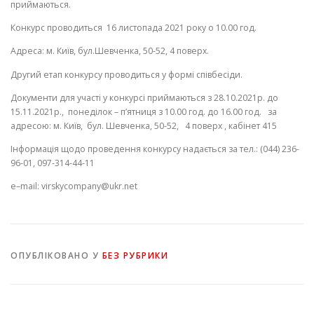
приймаються
.
Конкурс проводиться
16 листопада 2021
року
о 10.00 год.
Адреса: м.
Київ
,
бул
.Ш
евченка
, 50-52,
4 поверх.
Другий етап конкурсу проводиться у формі співбесіди.
Документи для участі у конкурсі
приймаються з
28.10.2021р.
до
15.11
.
2021
р.
, понеділок – п’ятниця з 10.00 год. до 1
6
.00 год. за
адресою: м. Київ,
бул
. Шевченка, 50-52,
4 поверх
,
кабінет 415
Інформація
щодо
проведення
конкурсу
надається
за
тел
.
: (044) 236-
96-01,
097-314-44-11
e
–
mail
:
virskycompany
@
ukr
.
net
ОПУБЛІКОВАНО У
БЕЗ РУБРИКИ