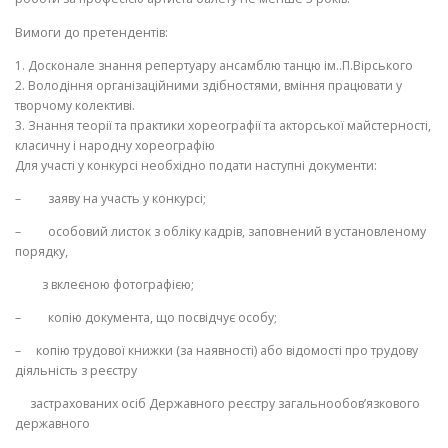
Вимоги до претендентів:
1.
Досконале знання репертуару ансамблю танцю ім..П.Вірського
2.
Володіння організаційними здібностями, вміння працювати у
творчому колективі.
3.
Знання теорії та практики хореографії та акторської майстерності,
класичну і народну хореографію
Для участі у конкурсі необхідно подати наступні документи:
– заяву на участь у конкурсі;
– особовий листок з обліку кадрів, заповнений в установленому
порядку,
з вклеєною фотографією;
– копію документа, що посвідчує особу;
– копію трудової книжки (за наявності) або відомості про трудову
діяльність з реєстру
застрахованих осіб Державного реєстру загальнообов’язкового
державного