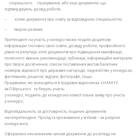
соціального страхування, або інші документи, що
підтверджують досвід роботи;
– копію документа про освіту за відповідною спеціальністю;
–
творч
е резюме
Претендент на участь у конкурсі
може подати
додаткову
інформацію стосовно своєї освіти, досвіду роботи, професійного
рівня та репутації, копії документів про п
ідвищення кваліфікації,
почесного звання, рекомендації, публікації, інформаційні матеріали
про творчі досягнення, список поставлених вистав балетних
номерів,
відомості про державні нагороди, лауреатство у конкурсах,
фестивалях, рецензії, відгуки, фотографії, тощо.
Працівники, які знаходяться в трудових відносинах з
НЗААТУ
ім.П.Вірського
та
беруть
участь
у
конкурсі
,
подають
до
конкурсної
комісії
тільки
заяву
про участь
у
конкурсі
.
Відповідальність
за
достовірність
поданих
документів
несе
претендент.
Проїзд та проживання у
м.Києві
– за рахунок
конкурсанта.
Оформлен
і
неналежним
чином
документи
до
розгляду
не