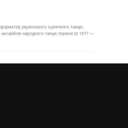
форматор українського сценіч­ного танцю,
о ансамблю народного тан­цю України (із 1977 —