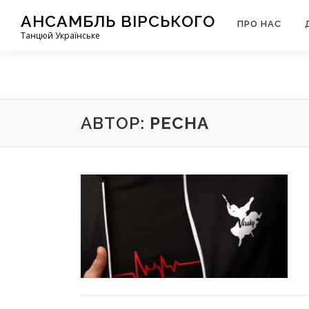
Перейти
АНСАМБЛЬ ВІРСЬКОГО
до
ПРО НАС
Танцюй Українське
вмісту
АВТОР:
PECHA