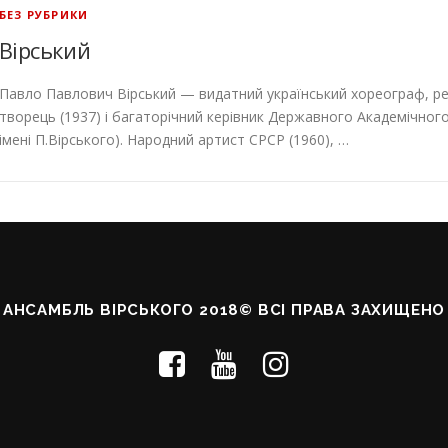
БЕЗ РУБРИКИ
Вірський
Павло Павлович Вірський — видатний україн­ський хореограф, ре
творець (1937) і багаторічний керівник Державного Академічног
імені П.Вірського). Народ­ний артист СРСР (1960), …
АНСАМБЛЬ ВІРСЬКОГО 2018© ВСІ ПРАВА ЗАХИЩЕНО