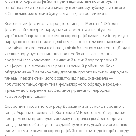
класичної хореографії (витягнутий підйом, чіткі позиції рук і ніг
тощо), вразили не тільки зви­чайну московську публіку, а й самого
К.Станіславського, який був у за­хваті від гастролей киян.
Всесоюзний фестиваль народного танцю в Москві в 1936 році,
фести­валі й конкурси народних ансамблів та значні успіхи
української народ- но-сценічної хореографії викликали інтерес до
народного танцю і гляда­чів, які самі часто ставали виконавцями в
самодіяльних колективах, і спеціалістів балетного мистецтва. Дедалі
частіше порушується питання про необхідність створення
професійного колективу.На Київській міській хореографічній
конференції в лютому 1937 ро­ці П.Вірський робить глибоко
обгрунто-вану й переконливу доповідь про український народний
танець і перспективи його розвитку від першо-джерела —
побутового танцю-примітива, фольклорного обряду, народних
ігрищ — до створення професійної української народної
хореографічної школи.
Створений навесні того ж року Державний ансамбль народного
тан­цю України очолюють П.Вірський з М.Болотовим. У першій же
програмі вони пропонують яскраву театралізацію фольклорних
танців, сміливо зба­гачують традиційну лексику українського танцю
елементами класичної хореографії. Звертаючись до історії народу і