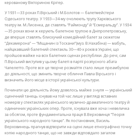
керованому Вікториною Крігер.
У 1931—33 роках П.Вірський і М.Болотов — балетмейстери
Одесько­го театру. У 1933—34-му очолюють трупу Харківського
театру ім. М.Ли­сенка, де ставлять “Раймонду” й “Есмеральду”. У 1934
—35 роках вони ж керують балетною трупою в Дніпропетровську,
де вперше ставлять блискучий комедійний балет за сюжетом
“Декамерона” — “Міщанин із Тоскани”(муз. В.Нахабіна) — мабуть,
найцікавіший балетний спектакль 30—40-х років в Україні, що
пройшов майже на всіх балетних сценах рес­публіки. До речі, сам
П.Вірський виступив у цьому балеті в партії розпус­ного абата
Чапелетто. Проте все це творче розмаїття стало лише преам­булою
до діяльності, що змінить творче обличчя Павла Вірського і
визначить його місце в історії української культури.
Починати цю діяльність йому довелось майже з нуля — український
сценічний танець існував на той час лише у вигляді вставних
номерів у спектаклях українського музично-драматичного театру й
одиничних ук­раїнських опер. Проте, існувала вже хоча і невеличка
за обсягом, проте фундаментальна праця В.Верховинця “Теорія
українського народного тан­цю”. Як постановник, Василь
Верховинець прагнув відтворити на сцені ли­ше етнографічно точну
копію народного танцю, що не завжди відповідало загалом