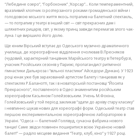
“Лебедине озеро”, “Горбоконик” ,’Корсар”… Коли темпераментний,
вразливий хлопчик із розтерзаного роками громадянської війни і
голодовкою міського життя якось потрапив на ба­летний спектакль,
— то потрапив у театрі в інший світ — світ прекрасних дам і
шляхетних рицарів, світ, у якому принц завжди перемагав злого чак­
луна. І це вирішило його долю.
Ще юним Вірський вступає до Одеського музично-драматичного
учи­лища, де хореографічне відділення очолював В.Пресняков
(чудовий, ха­рактерний танцівник Марійського театру в Петербурзі,
учасник Росій­ських сезонів у Парижі, пропагандист ритмічної
гімнастики Далькроза і “вільної пластики” Айседори Дункан). У 1923
році юнак уже був зарахований артистом балету і танцював як у
спектаклях Р.Баланотті, так і в новаторській постановці “Йосипа
Прекрасного”, поставленого в Одесі знаменитим російським
хореогра­фом Касьяном Голейзовським. Учень М.Фокіна,
Голейзовський у той період закликав “здати до архіву стару класику”
і невпинно шукав но­вих для хореографії форм. Одеський театр став
першою експерименталь­ною хореографічною лабораторією в
Україні. “Одеса — балетний Голлі­вуд, сучасна фабрика нового
танцю! Саме звідси повинен поширитися всією Україною новий
балет!” — раділо місцеве видання “Театр, клуб, кіно” у 1927 році.