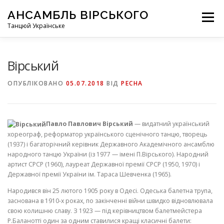
Перейти
АНСАМБЛЬ ВІРСЬКОГО
до
Меню
вмісту
Танцюй Українське
Вірський
ОПУБЛІКОВАНО
05.07.2018
ВІД
PECHA
Павло Павлович Вірський
— видатний україн­ський
хореограф, реформатор українського сценіч­ного танцю, творець
(1937) і багаторічний керівник Державного Академічного ансамблю
народного тан­цю України (із 1977 — імені П.Вірського). Народ­ний
артист СРСР (1960), лауреат Державної премії СРСР (1950, 1970) і
Державної премії України ім. Тараса Шевченка (1965).
Народився він 25 лютого 1905 року в Одесі. Одеська балетна трупа,
заснована в 1910-х роках, по закінченні війни швидко відновлювала
свою ко­лишню славу. З 1923 — під керівництвом балетмей­стера
Р.Баланотті один за одним ставилися кращі класичні балети: