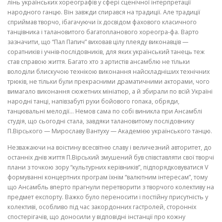
лінь українських хореографів у сфері сценічної інтерпретації
народного ганцю. Він завжди спирався на традиції. Але традиції
сприймав творчо, ібагачуючи їх досвідом фахового класичного
танцівника і талановитого багатопланового хореогра-фа. Варто
зазначити, що “Пал Папич” виховав цілу плеяду виконавців —
соратників і учнів-послідовників, для яких український танець теж
став справою життя. Багато хто з артистів ансамблю не тільки
володіли блиску­чою технікою виконання найскладніших технічних
трюків, не тільки були прекрасними драматичними акторами, чого
вимагало виконання сюжетних мініатюр, а й збирали по всій Україні
народні танці, напівзабуті рухи бойо­вого гопака, обряди,
танцювальні мелодії… Немов сама по собі виникла при Ансамблі
студія, що сьогодні стала, завдяки талановитому послідовни­ку
П.Вірського — Мирославу Вантуху — Академією українського танцю.
Незважаючи на воістину всесвітню славу і величезний авторитет, до
останніх днів життя П.Вірський змушений був співставляти свої творчі
плани з точкою зору “культурних керівників”, підпорядковуватися V
формуванні концертних програм їхнім “валютним інтересам”, тому
що Ансамбль вперто прагнули перетворити з творчого колективу на
пред­мет експорту. Важко було переносити і постійну присутність у
колекти­ві, особливо під час закордонних гастролей, сторонніх
спостерігачів, що доносили у відповідні інстанції про кожну