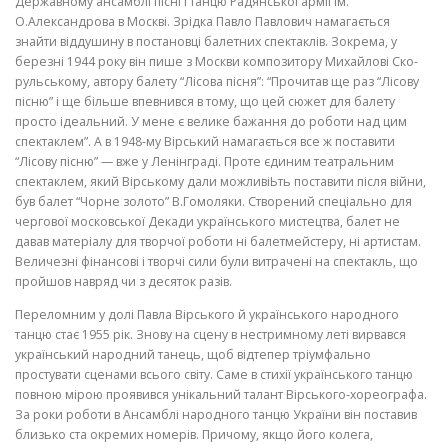
Державному ансамблі пісні і танцю Радянської армії ім.
О.Александрова в Москві. Зрідка Павло Павлович намагається
знайти віддушину в постановці балетних спектаклів. Зокре­ма, у
березні 1944 року він пише з Москви композитору Михайлові Ско-
рульському, автору балету “Лісова пісня”: “Прочитав ще раз “Лісову
піс­ню” і ще більше впевнився в тому, що цей сюжет для балету
просто ідеальний. У мене є велике бажання до роботи над цим
спектаклем”. А в 1948-му Вірський намагається все ж поставити
“Лісову пісню” — вже у Ленінграді. Проте єдиним театральним
спектаклем, який Вірському да­ли можливіЬть поставити після війни,
був балет “Чорне золото” В.Гомоляки. Створений спеціально для
чергової московської Декади українсько­го мистецтва, балет не
давав матеріалу для творчої роботи ні балетмейстеру, ні артистам.
Величезні фінансові і творчі сили були вит­рачені на спектакль, що
пройшов навряд чи з десяток разів.
Переломним у долі Павла Вірського й українського народного
танцю стає 1955 рік. Знову на сцену в нестримному леті вирвався
український на­родний танець, щоб відтепер тріумфально
простувати сценами всього світу. Саме в стихії українського танцю
повною мірою проявився унікальний талант Вірського-хореографа.
За роки роботи в Ансамблі народного танцю України він поставив
близько ста окремих номерів. Причому, якщо його колега,