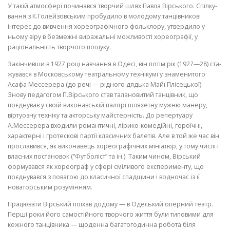
У такій атмосфері починався творчий шлях Павла Вірського. Спілку­
вання з К.Голейзовським пробудило в молодому танцівникові
інтерес до вивчення хореографічного фольклору, утвердило у
ньому віру в безмежні виражальні можливості хореографії, у
раціональність творчого пошуку.
Закінчивши в 1927 році навчання в Одесі, він потім рік (1927—28) ста­
жувався в Московському театральному технікумі у знаменитого
Асафа Мессерера (до речі — рідного дядька Майї Плісецької).
Знову педагогом П.Вір­ського став талановитий танцівник, що
поєднував у своїй виконавській палітрі шляхетну мужню манеру,
віртуозну техніку та акторську майстер­ність. До репертуару
А.Мессерера входили романтичні, лірико-комедійні, героїчні,
характерні і гротескові партії класичних балетів. Але в той же час він
прославився, як виконавець хореографічних мініатюр, у тому числі і
власних постановок (“Футболіст” та ін.). Таким чином, Вірський
формував­ся як хореограф у сфері сміливого експерименту, що
поєднувався з повагою до класичної спадщини і водночас із її
новаторським розумінням.
Працювати Вірський поїхав додому — в Одеський оперний театр.
Пер­ші роки його самостійного творчого життя були типовими для
кожного танцівника — щоденна багатогодинна робота біля