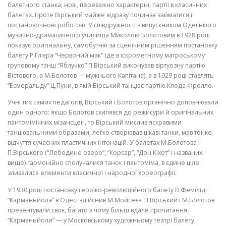
балетного станка, нові, переважно характерні, партії в класичних
балетах. Проте Вірський майже відразу починає займатися і
постановочною роботою. У співдружності з випускником Одеського
музично-драматичного училища Миколою Болотовим в 1928 році
показує оригінальну, самобутню за сценічним рішен­ням постановку
балету Р.Глієра “Червоний мак” (де в іскрометному мат­роському
груповому танці “Яблучко” П.Вірський виконував віртуозну пар­тію
Вістового, а М.Болотов — мужнього Капітана), а в 1929 році ставлять
“Есмеральду” Ц.Пуни, в якій Вірський танцює партію Клода Фролло.
Учні тих самих педагогів, Вірський і Болотов органічно доповнюва­ли
один одного: якщо Болотов схилявся до режисури й оригінальних
пантомімічних мізансцен, то Вірський мислив яскравими
танцювальни­ми образами, легко створював цікаві танки, мав тонке
відчуття сучасних пластичних інтонацій. У балетах М.Болотова і
П.Вірського (“Лебедине озеро”, “Корсар”, “Дон Кіхот” і названих
вище) гармонійно сполучали­ся танок і пантоміма, в єдине ціле
зливалися елементи класичної і на­родної хореографії.
У 1930 році постановку героїко-революційного балету В.Феміліді
“Карманьйола” в Одесі здійснив М.Мойсеєв. П.Вірський і М.Болотов
презентували своє, багато в чому більш вда­ле прочитання
“Карманьйоли” — у Московському художньому театрі ба­лету,