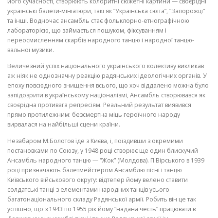
його сучасності, створюють колоритні сюжетні картини — своєрідні
українські балети-мініатюри, та­кі як “Українська сюїта”, “Запорожці”
та інші. Водночас ансамбль стає фольклорно-етнографічною
лабораторією, що займається пошуком, фік­суванням і
переосмисленням скарбів народного танцю і народної танцю­
вальної музики.
Величезний успіх національного українського колективу викликав
аж ніяк не однозначну реакцію радянських ідеологічних органів. У
епоху повсюдного знищення всього, що хоч віддалено можна було
запідозрити в українському націоналізмі, Ансамбль створювався як
своєрідна проти­вага репресіям. Реальний результат виявився
прямо протилежним: без­смертна міць героїчного народу
вирвалася на найбільші сцени країни.
Незабаром М.Болотов їде з Києва, і, поїздивши з окремими
постанов­ками по Союзу, у 1948 році створює ще один блискучий
Ансамбль народ­ного танцю — “Жок” (Молдова). П.Вірського в 1939
році призначають балетмейстером Ансамблю піс­ні і танцю
Київського військового округу: відтепер йому велено ставити
солдатські танці з елементами народних танців усього
багатонаціонально­го складу Радянської армії. Робить він це так
успішно, що з 1943 по 1955 рік йому “надана честь” працювати в