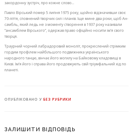
закордонну зустріч, про кож­не слово…
Павло Вірський помер 5 липня 1975 року, щойно відзначивши своє
70-ліття, сповнений творчих сил і планів. Іще мине два роки, щоб Ан­
самбль, який ледь не з моменту створення в 1937 року називали
“ансамблем Вірського”, одержав право офіційно носити ім’я свого
творця.
Траурний чорний лабрадоровий моноліт, прокреслений стрімким
гор­дим профілем найбільшого подвижника українського
народного танцю, вінчає його могилу на Байковому кладовищі в
Києві. Ім’я його і справа його продовжують свій тріумфальний хід по
планеті.
ОПУБЛІКОВАНО У
БЕЗ РУБРИКИ
ЗАЛИШИТИ ВІДПОВІДЬ