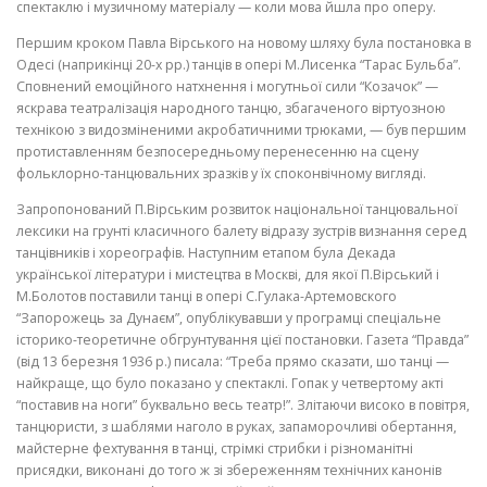
спектаклю і музичному матеріалу — коли мова йшла про оперу.
Першим кроком Павла Вірського на новому шляху була постановка в
Одесі (наприкінці 20-х рр.) танців в опері М.Лисенка “Тарас Бульба”.
Сповнений емоційного натхнення і могутньої сили “Козачок” —
яскрава театралізація народного танцю, збагаченого віртуозною
технікою з видоз­міненими акробатичними трюками, — був першим
протиставленням без­посередньому перенесенню на сцену
фольклорно-танцювальних зразків у їх споконвічному вигляді.
Запропонований П.Вірським розвиток національної танцювальної
лексики на грунті класичного балету відразу зустрів визнання серед
тан­цівників і хореографів. Наступним етапом була Декада
української літератури і мистецтва в Москві, для якої П.Вірський і
М.Болотов поставили танці в опері С.Гулака-Артемовского
“Запорожець за Дунаєм”, опублікувавши у програмці спеціальне
історико-теоретичне обгрунтування цієї постановки. Газета “Правда”
(від 13 березня 1936 р.) писала: “Треба прямо сказати, шо тан­ці —
найкраще, що було показано у спектаклі. Гопак у четвертому акті
“поставив на ноги” буквально весь театр!”. Злітаючи високо в повітря,
танцюристи, з шаблями наголо в руках, запаморочливі обертання,
май­стерне фехтування в танці, стрімкі стрибки і різноманітні
присядки, ви­конані до того ж зі збереженням технічних канонів