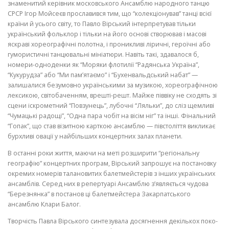
знаменитий керівник московського Ансамблю народного танцю
СРСР Ігор Мойсеєв прославився тим, що “колекціонував” танці всієї
кра­їни й усього світу, то Павло Вірський інтерпретував тільки
український фольклор і тільки на його основі створював і масові
яскраві хореографіч­ні полотна, і проникливі ліричні, героїчні або
гумористичні танцювальні мініатюри. Навіть такі, здавалося б,
номери-одноденки як “Моряки фло­тилії “Радянська Україна”,
“Кукурудза” або “Ми пам’ятаємо” і “Бухенвальдський набат” —
залишалися безумовно українськими за музикою, хо­реографічною
лексикою, світобаченням, врешті-решт. Майже піввіку не сходять зі
сцени іскрометний “Повзунець”, лубочні “Ляльки”, до сліз щемливі
“Чумацькі радощі”, “Одна пара чобіт на вісім ніг” та інші. Фі­нальний
“Гопак”, що став візитною карткою ансамблю — півстоліття вик­ликає
бурхливі овації у найбільших концертних залах планети.
В останні роки життя, маючи на меті розширити “регіональну
геогра­фію” концертних програм, Вірський запрошує на постановку
окремих но­мерів талановитих балетмейстерів з інших українських
ансамблів. Серед них в репертуарі Ансамблю з’являється чудова
“Березнянка” в постанов ці балетмейстера Закарпатського
ансамблю Клари Балог.
Творчість Павла Вірського синтезувала досягнення декількох поко­